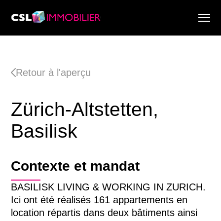
Services
À propos de nous
Retour à l'aperçu
Recherche & Rapports de marché
Actualité
Zürich-Altstetten,
Recherche immobilière
Carrière
Basilisk
Contexte et mandat
BASILISK LIVING & WORKING IN ZURICH.
Ici ont été réalisés 161 appartements en
location répartis dans deux bâtiments ainsi