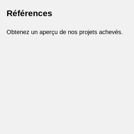
Références
Obtenez un aperçu de nos projets achevés.
Quart
R
ier En
ü
O
Dorig
Su
F
t
b
ny,
cc
r
S