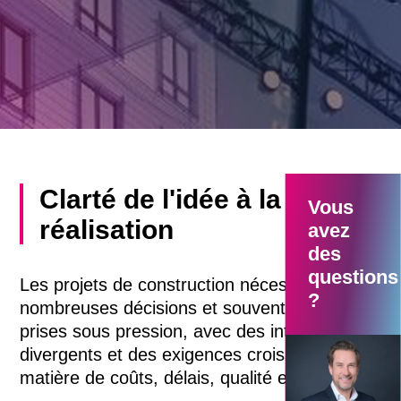
Clarté de l'idée à la
Vous
réalisation
avez
des
questions
Les projets de construction nécessitent de
?
nombreuses décisions et souvent elles sont
prises sous pression, avec des intérêts
divergents et des exigences croissantes en
Thomas Walte
matière de coûts, délais, qualité et durabilité.
CEO
+41 58 400 85