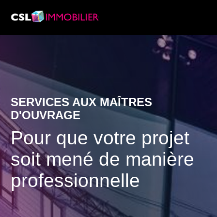
Services
À propos de nous
Recherche & Rapports de marché
Actualité
SERVICES AUX MAÎTRES
Recherche immobilière
D'OUVRAGE
Carrière
Pour que votre projet
soit mené de manière
professionnelle