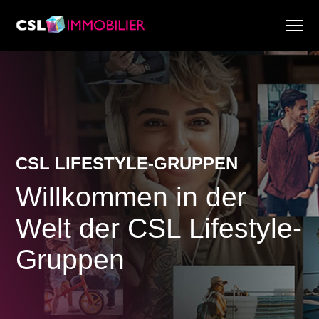
Services
À propos de nous
Recherche & Rapports de marché
Actualité
Recherche immobilière
CSL LIFESTYLE-GRUPPEN
Carrière
Willkommen in der
Welt der CSL Lifestyle-
Gruppen