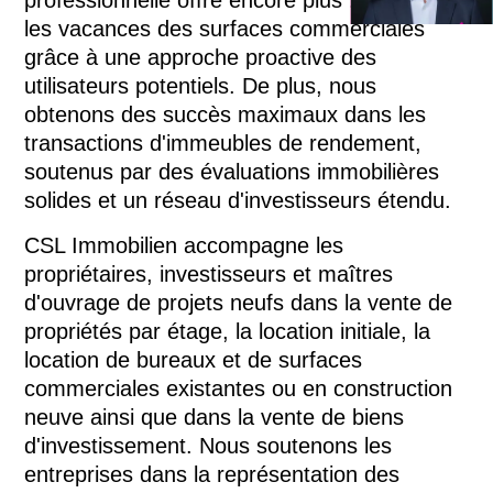
professionnelle offre encore plus : elle réduit
de la direction
les vacances des surfaces commerciales
+41 58 400 85
grâce à une approche proactive des
p.frei@csl-imm
utilisateurs potentiels. De plus, nous
Contacte
obtenons des succès maximaux dans les
transactions d'immeubles de rendement,
soutenus par des évaluations immobilières
solides et un réseau d'investisseurs étendu.
CSL Immobilien accompagne les
propriétaires, investisseurs et maîtres
d'ouvrage de projets neufs dans la vente de
propriétés par étage, la location initiale, la
location de bureaux et de surfaces
commerciales existantes ou en construction
neuve ainsi que dans la vente de biens
d'investissement. Nous soutenons les
entreprises dans la représentation des