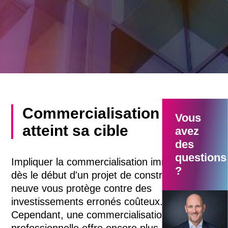
Commercialisation qui
Vous
atteint sa cible
avez
des
questions
Impliquer la commercialisation immobilière
?
dès le début d'un projet de construction
neuve vous protège contre des
investissements erronés coûteux.
Philippe Frei
Cependant, une commercialisation
Responsable 
commercialisa