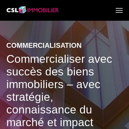
Services
À propos de nous
COMMERCIALISATION
Recherche & Rapports de marché
Actualité
Commercialiser avec
Recherche immobilière
succès des biens
Carrière
immobiliers – avec
stratégie,
connaissance du
marché et impact