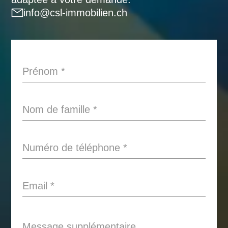
info@csl-immobilien.ch
Prénom
*
Nom de famille
*
Numéro de téléphone
*
Email
*
Message supplémentaire