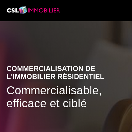
Services
À propos de nous
Recherche & Rapports de marché
Actualité
Recherche immobilière
COMMERCIALISATION DE
Carrière
L'IMMOBILIER RÉSIDENTIEL
Commercialisable,
efficace et ciblé