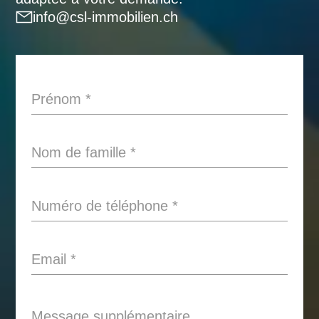
info@csl-immobilien.ch
Prénom
*
Nom de famille
*
Numéro de téléphone
*
Email
*
Message supplémentaire