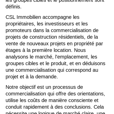
les groupes cibles et le positionnement sont
+41 58 400 85
définis.
p.frei@csl-imm
Prendre 
CSL Immobilien accompagne les
propriétaires, les investisseurs et les
promoteurs dans la commercialisation de
projets de construction résidentiels, de la
vente de nouveaux projets en propriété par
étages à la première location. Nous
analysons le marché, l'emplacement, les
groupes cibles et le produit, et en déduisons
une commercialisation qui correspond au
projet et à la demande.
Notre objectif est un processus de
commercialisation qui offre des orientations,
utilise les coûts de manière consciente et
conduit rapidement à des conclusions. Cela
nécessite une logique de marché claire, une