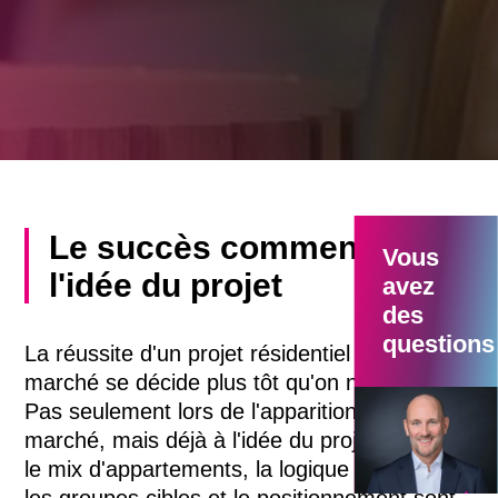
Le succès commence par
Vous
l'idée du projet
avez
des
questions
La réussite d'un projet résidentiel sur le
marché se décide plus tôt qu'on ne le pense.
Pas seulement lors de l'apparition sur le
Philippe Frei
marché, mais déjà à l'idée du projet, lorsque
Responsable 
commercialisa
le mix d'appartements, la logique des prix,
de la direction